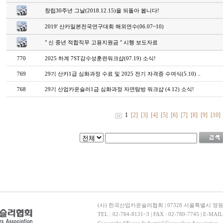
창립30주년 그날(2018.12.15)을 되돌아 봅니다!
2019' 산카일본전국연구대회 해외연수(06.07~10)
" 신 중년 적합직무 고용지원금 " 시행 보도자료
770
2025 하계 7ST감수성훈련워크샵(07.19) 소식!
769
29기 산카1급 심화과정 수료 및 2025 전기 자격증 수여식(5.10) ..
768
29기 산업카운슬러1급 심화과정 자연탐방 워크샵 (4.12) 소식!
1
[2]
[3]
[4]
[5]
[6]
[7]
[8]
[9]
[10]
(사) 한국산업카운슬러협회 | 07328 서울특별시 영
TEL : 02-784-8131~3 | FAX : 02-780-7745 | E-MAI