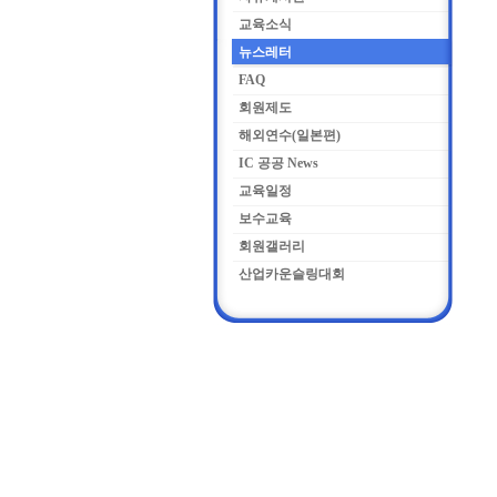
교육소식
뉴스레터
FAQ
회원제도
해외연수(일본편)
IC 공공 News
교육일정
보수교육
회원갤러리
산업카운슬링대회