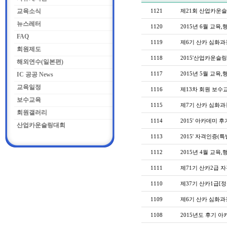
교육소식
1121
제21회 산업카운
뉴스레터
1120
2015년 6월 교육,
FAQ
1119
제6기 산카 심화과
회원제도
1118
2015'산업카운슬
해외연수(일본편)
1117
2015년 5월 교육,
IC 공공 News
교육일정
1116
제13차 회원 보수
보수교육
1115
제7기 산카 심화과
회원갤러리
1114
2015' 아카데미 후
산업카운슬링대회
1113
2015' 자격인증(
1112
2015년 4월 교육,
1111
제71기 산카2급 
1110
제37기 산카1급[
1109
제6기 산카 심화과
1108
2015년도 후기 아