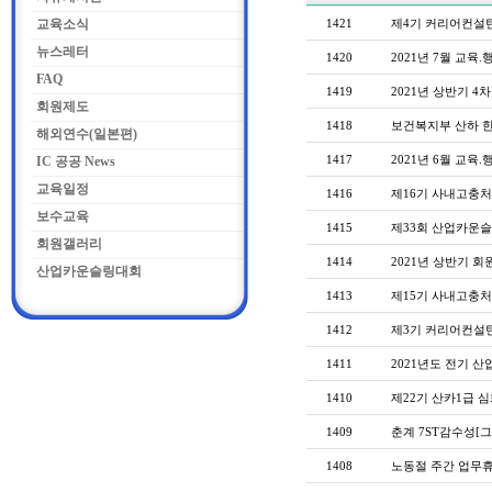
교육소식
1421
제4기 커리어컨설턴
뉴스레터
1420
2021년 7월 교육.
FAQ
1419
2021년 상반기 4
회원제도
1418
보건복지부 산하 
해외연수(일본편)
1417
2021년 6월 교육.
IC 공공 News
교육일정
1416
제16기 사내고충
보수교육
1415
제33회 산업카운슬
회원갤러리
1414
2021년 상반기 
산업카운슬링대회
1413
제15기 사내고충
1412
제3기 커리어컨설
1411
2021년도 전기 
1410
제22기 산카1급 
1409
춘계 7ST감수성[
1408
노동절 주간 업무휴