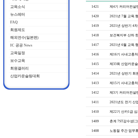
교육소식
1421
제4기 커리어컨설턴
뉴스레터
1420
2021년 7월 교육.
FAQ
1419
2021년 상반기 4
회원제도
1418
보건복지부 산하 
해외연수(일본편)
1417
2021년 6월 교육.
IC 공공 News
교육일정
1416
제16기 사내고충
보수교육
1415
제33회 산업카운슬
회원갤러리
1414
2021년 상반기 
산업카운슬링대회
1413
제15기 사내고충
1412
제3기 커리어컨설
1411
2021년도 전기 
1410
제22기 산카1급 
1409
춘계 7ST감수성[
1408
노동절 주간 업무휴