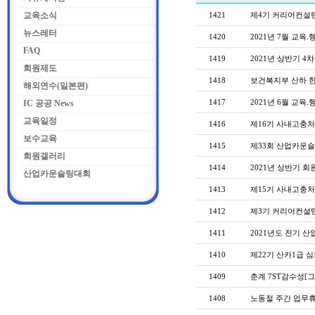
교육소식
1421
제4기 커리어컨설턴
뉴스레터
1420
2021년 7월 교육.
FAQ
1419
2021년 상반기 4
회원제도
1418
보건복지부 산하 
해외연수(일본편)
1417
2021년 6월 교육.
IC 공공 News
교육일정
1416
제16기 사내고충
보수교육
1415
제33회 산업카운슬
회원갤러리
1414
2021년 상반기 
산업카운슬링대회
1413
제15기 사내고충
1412
제3기 커리어컨설
1411
2021년도 전기 
1410
제22기 산카1급 
1409
춘계 7ST감수성[
1408
노동절 주간 업무휴