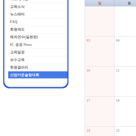
일
월
교육소식
뉴스레터
FAQ
회원제도
해외연수(일본편)
03
04
IC 공공 News
교육일정
보수교육
회원갤러리
10
11
산업카운슬링대회
17
18
24
25