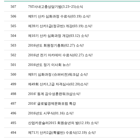
507
7ST사내고충상담기법(3.23~25)소식
506
제9기 산카 심화과정 수료식(03.19) 소식!
505
제39기 산카1급(정규반) 개강(03.19) 소식!
504
제10기 산카 심화과정 개강(03.12) 소식!
503
2016년도 회원정기총회(02.27) 소식!
502
2016년 전기 아카데미 수료식(02.27) 소식!
501
2016년도 정기 이사회 뉴스!
500
제9기 심화과정 (슈퍼비전)워크샵 소식!
499
제49회 산카1,2급 자격심사(02.20)소식!
498
2016' 동계 감수성훈련워크샵소식!
497
2016' 글로벌경제문화포럼 특강
496
2016년도 시무식(01.16) 소식!
495
산업카운슬러2015 회원송년의 밤(12.19) 소식!
494
제71기 산카2급(특별반) 수료식(12.19) 소식!