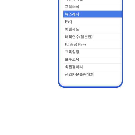
교육소식
뉴스레터
FAQ
회원제도
해외연수(일본편)
IC 공공 News
교육일정
보수교육
회원갤러리
산업카운슬링대회