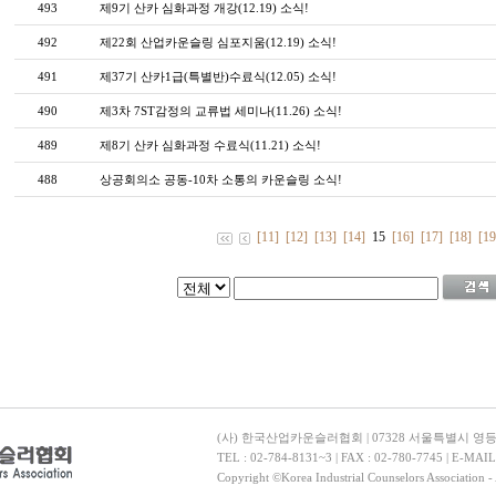
493
제9기 산카 심화과정 개강(12.19) 소식!
492
제22회 산업카운슬링 심포지움(12.19) 소식!
491
제37기 산카1급(특별반)수료식(12.05) 소식!
490
제3차 7ST감정의 교류법 세미나(11.26) 소식!
489
제8기 산카 심화과정 수료식(11.21) 소식!
488
상공회의소 공동-10차 소통의 카운슬링 소식!
[11]
[12]
[13]
[14]
15
[16]
[17]
[18]
[19
(사) 한국산업카운슬러협회 | 07328 서울특별시 영
TEL : 02-784-8131~3 | FAX : 02-780-7745 | E-MAI
Copyright ©Korea Industrial Counselors Association - 