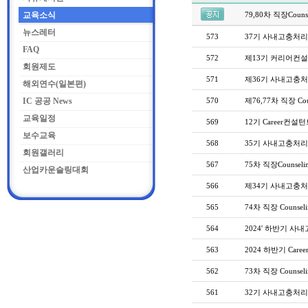
교육소식
79,80차 직장Counse
뉴스레터
573
37기 사내고충처
FAQ
572
제13기 커리어컨설
회원제도
571
제36기 사내고충
해외연수(일본편)
IC 공공 News
570
제76,77차 직장 Coun
교육일정
569
12기 Career컨
보수교육
568
35기 사내고충처
회원갤러리
567
75차 직장Counseli
산업카운슬링대회
566
제34기 사내고충처
565
74차 직장 Counsel
564
2024' 하반기 
563
2024 하반기 Car
562
73차 직장 Counseli
561
32기 사내고충처리