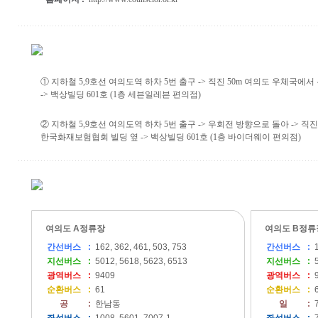
① 지하철 5,9호선 여의도역 하차 5번 출구 -> 직진 50m 여의도 우체국에서
-> 백상빌딩 601호 (1층 세븐일레븐 편의점)
② 지하철 5,9호선 여의도역 하차 5번 출구 -> 우회전 방향으로 돌아 -> 직진
한국화재보험협회 빌딩 옆 -> 백상빌딩 601호 (1층 바이더웨이 편의점)
여의도 A정류장
여의도 B정류
간선버스
:
162, 362, 461, 503, 753
간선버스
:
1
지선버스
:
5012, 5618, 5623, 6513
지선버스
:
5
광역버스
:
9409
광역버스
:
9
순환버스
:
61
순환버스
:
6
공
:
한남동
일
:
7