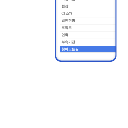
헌장
CI소개
법인현황
조직도
연혁
부속기관
찾아오는길