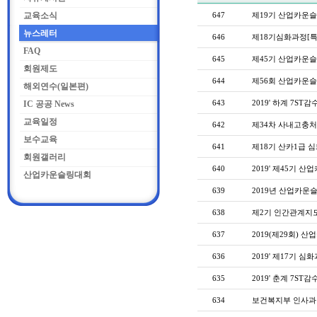
교육소식
647
제19기 산업카운슬러
뉴스레터
646
제18기심화과정[특
FAQ
645
제45기 산업카운슬러
회원제도
644
제56회 산업카운슬러
해외연수(일본편)
643
2019' 하계 7ST
IC 공공 News
교육일정
642
제34차 사내고충처리 S
보수교육
641
제18기 산카1급 심
회원갤러리
640
2019' 제45기 산
산업카운슬링대회
639
2019년 산업카운슬
638
제2기 인간관계지도자(
637
2019(제29회) 산
636
2019' 제17기 
635
2019' 춘계 7ST
634
보건복지부 인사과