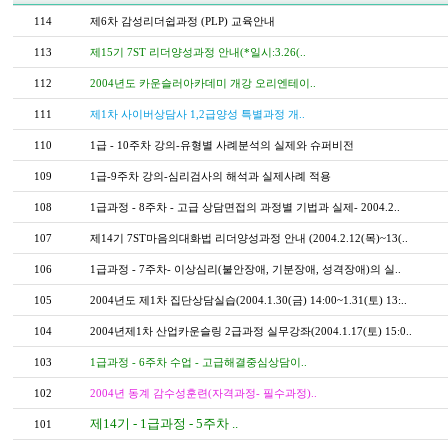
114
제6차 감성리더쉽과정 (PLP) 교육안내
113
제15기 7ST 리더양성과정 안내(*일시:3.26(..
112
2004년도 카운슬러아카데미 개강 오리엔테이..
111
제1차 사이버상담사 1,2급양성 특별과정 개..
110
1급 - 10주차 강의-유형별 사례분석의 실제와 슈퍼비전
109
1급-9주차 강의-심리검사의 해석과 실제사례 적용
108
1급과정 - 8주차 - 고급 상담면접의 과정별 기법과 실제- 2004.2..
107
제14기 7ST마음의대화법 리더양성과정 안내 (2004.2.12(목)~13(..
106
1급과정 - 7주차- 이상심리(불안장애, 기분장애, 성격장애)의 실..
105
2004년도 제1차 집단상담실습(2004.1.30(금) 14:00~1.31(토) 13:..
104
2004년제1차 산업카운슬링 2급과정 실무강좌(2004.1.17(토) 15:0..
103
1급과정 - 6주차 수업 - 고급해결중심상담이..
102
2004년 동계 감수성훈련(자격과정- 필수과정)..
제14기 - 1급과정 - 5주차 ..
101