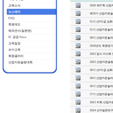
교육소식
2026 제47회 산업
뉴스레터
제59기 산업카운슬
FAQ
31기 산카1급 심화과
회원제도
31기 산업카운슬러1
해외연수(일본편)
IC 공공 News
58기 산업카운슬러1
교육일정
2026년도 회원정기총
보수교육
2025 임시 이사회 
회원갤러리
2025 산업카운슬링 
산업카운슬링대회
30기 산카1급 심화과
58기 산업카운슬러1
30기 산업카운슬러1
57기 산업카운슬러1
2025 45회 산업카
2024 산카일본연구대