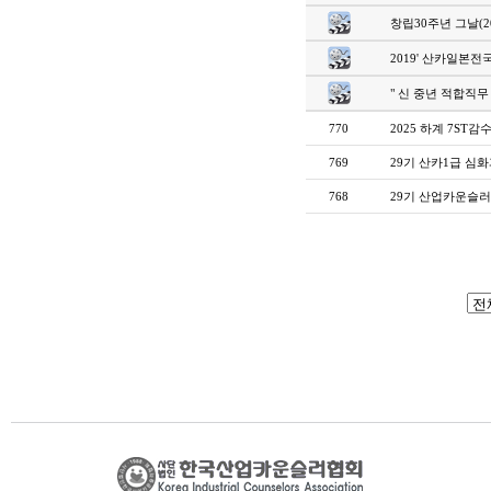
창립30주년 그날(20
2019' 산카일본전
" 신 중년 적합직
770
2025 하계 7ST감
769
29기 산카1급 심화과
768
29기 산업카운슬러1