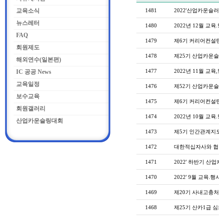
교육소식
1481
2022'산업카운슬러
뉴스레터
1480
2022년 12월 교육
FAQ
1479
제6기 커리어컨설턴
회원제도
1478
제25기 산업카운슬
해외연수(일본편)
1477
2022년 11월 교육
IC 공공 News
교육일정
1476
제52기 산업카운슬
보수교육
1475
제6기 커리어컨설
회원갤러리
1474
2022년 10월 교육
산업카운슬링대회
1473
제5기 인간관계지도
1472
대한적십자사와 협
1471
2022' 하반기 산
1470
2022' 9월 교육.
1469
제20기 사내고충
1468
제25기 산카1급 