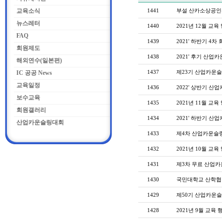
교육소식
1441
부설 산카소상공인
뉴스레터
1440
2021년 12월 교육
FAQ
1439
2021' 하반기 4차
회원제도
1438
2021' 후기 산업
해외연수(일본편)
1437
제23기 산업카운슬
IC 공공 News
교육일정
1436
2022' 상반기 산
보수교육
1435
2021년 11월 교육
회원갤러리
1434
2021' 하반기 
산업카운슬링대회
1433
제4차 산업카운슬링
1432
2021년 10월 교육
1431
제3차 무료 산업카
1430
국민대학교 산학협력
1429
제50기 산업카운슬
1428
2021년 9월 교육