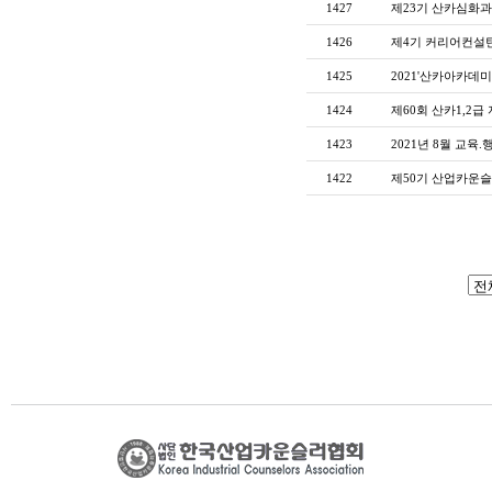
1427
제23기 산카심화
1426
제4기 커리어컨설턴
1425
2021'산카아카데미
1424
제60회 산카1,2급
1423
2021년 8월 교육.
1422
제50기 산업카운슬